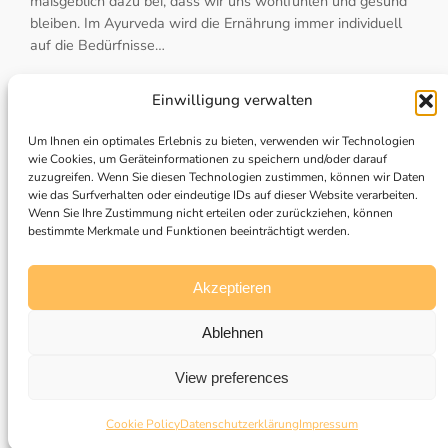
maßgeblich dazu bei, dass wir uns wohlfühlen und gesund
bleiben. Im Ayurveda wird die Ernährung immer individuell
auf die Bedürfnisse…
Einwilligung verwalten
Um Ihnen ein optimales Erlebnis zu bieten, verwenden wir Technologien
wie Cookies, um Geräteinformationen zu speichern und/oder darauf
zuzugreifen. Wenn Sie diesen Technologien zustimmen, können wir Daten
wie das Surfverhalten oder eindeutige IDs auf dieser Website verarbeiten.
mundet.app
Wenn Sie Ihre Zustimmung nicht erteilen oder zurückziehen, können
bestimmte Merkmale und Funktionen beeinträchtigt werden.
Cooking together, just better!
Akzeptieren
About
Privacy
Social
Ablehnen
Team
Privacy policy
LinkedIn
App
Contact us
Instagram
View preferences
Events
Imprint
TikTok
Cookie Policy
Datenschutzerklärung
Impressum