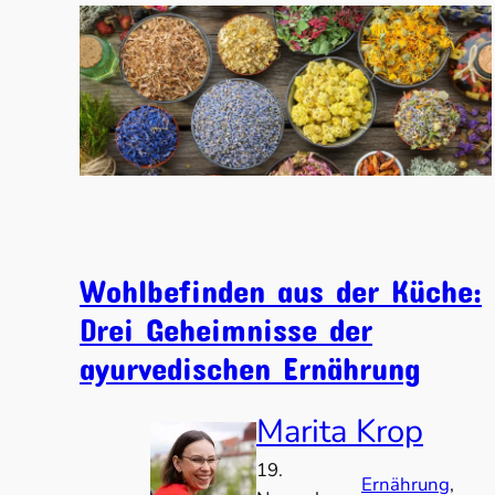
Wohlbefinden aus der Küche:
Drei Geheimnisse der
ayurvedischen Ernährung
Marita Krop
19.
Ernährung
, 