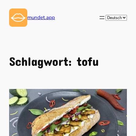
Zum
Inhalt
Sprache
mundet.app
springen
auswählen
Schlagwort:
tofu