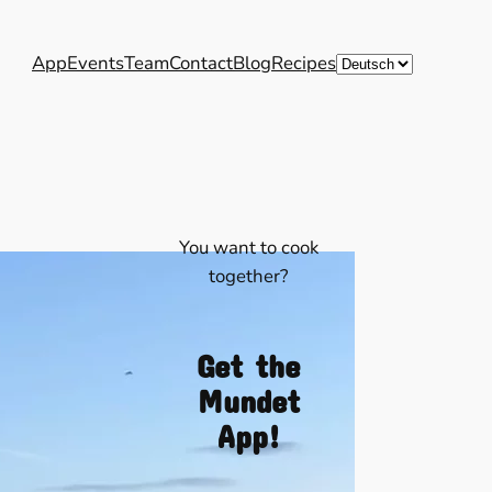
Sprache
App
Events
Team
Contact
Blog
Recipes
auswählen
You want to cook
together?
Get the
Mundet
App!