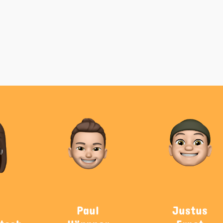
Paul
Justus
tsch
Höppner
Ernst