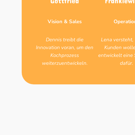
Vision & Sales
Operatio
Dennis treibt die
Lena versteht,
Innovation voran, um den
Kunden woll
Kochprozess
entwickelt eine 
weiterzuentwickeln.
dafür.