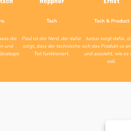
ns
Tech
Tech & Product
 was die
Paul ist der Nerd, der dafür
Justus sorgt dafür, d
en und
sorgt, dass der technische
sich das Produkt so an
Strategie
Teil funktioniert.
und aussieht, wie es 
soll.